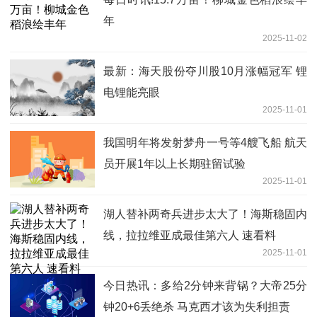
年
2025-11-02
最新：海天股份夺川股10月涨幅冠军 锂
电锂能亮眼
2025-11-01
我国明年将发射梦舟一号等4艘飞船 航天
员开展1年以上长期驻留试验
2025-11-01
湖人替补两奇兵进步太大了！海斯稳固内
线，拉拉维亚成最佳第六人 速看料
2025-11-01
今日热讯：多给2分钟来背锅？大帝25分
钟20+6丢绝杀 马克西才该为失利担责