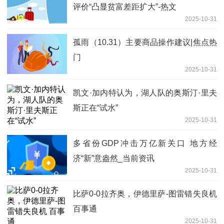
评价“凸显贫富差距扩大”-热文
2025-10-31
孤雨（10.31）主要商品操作建议|焦点热
门
2025-10-31
凯文·加内特认为，湖人队的奥斯汀·里夫
斯正在“试水”
2025-10-31
多省份GDP冲击万亿新关口 地方经
济“新”意盎然_当前资讯
2025-10-31
比萨0-0拉齐奥，伊德里萨-图雷错失良机
百事通
2025-10-31