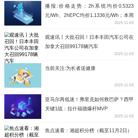
播报:价格走势：2h系统均价0.5323
元/Wh、2hEPC均价1.1336元/Wh；本周
2025-11-03
13.5GWh储能招中标项目【储能·周分
析】
观速讯丨大批召回！日本丰田汽车公司在
加拿大召回99178辆汽车
2025-11-03
当前关注:为长者送健康
2025-11-03
亚马尔再低迷！弗里克如何救巴萨？西甲
关键1战：拉什福德爆杆MVP
2025-11-03
焦点速看：湘超积分榜（截至11月2日）