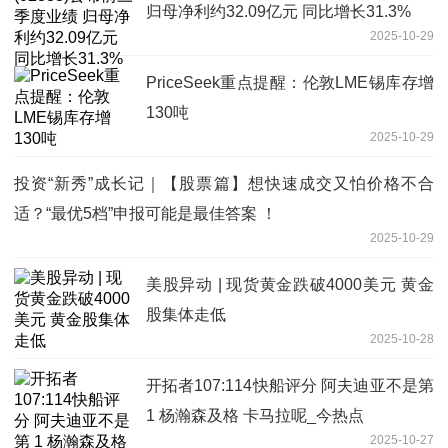
归母净利约32.09亿元 同比增长31.3%
2025-10-29
PriceSeek重点提醒：伦敦LME锡库存增
130吨
2025-10-29
投资“新秀”成长记｜【股票篇】想快速成交又怕价格不合
适？“最优5档”申报可能是最佳答案 ！
2025-10-29
美股异动 | 现货黄金跌破4000美元 黄金
股集体走低
2025-10-28
开拓者107:114快船评分 阿夫迪亚不是第
1 杨瀚森及格 卡马拉呢_今热点
2025-10-27