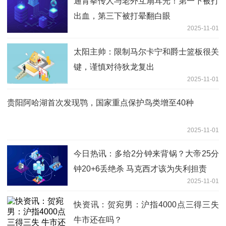
通背拳传人与老外互扇耳光！第一下被打
出血，第三下被打晕翻白眼
2025-11-01
太阳主帅：限制马尔卡宁和爵士篮板很关
键，谨慎对待狄龙复出
2025-11-01
贵阳阿哈湖首次发现鹗，国家重点保护鸟类增至40种
2025-11-01
今日热讯：多给2分钟来背锅？大帝25分
钟20+6丢绝杀 马克西才该为失利担责
2025-11-01
快资讯：贺宛男：沪指4000点三得三失
牛市还在吗？