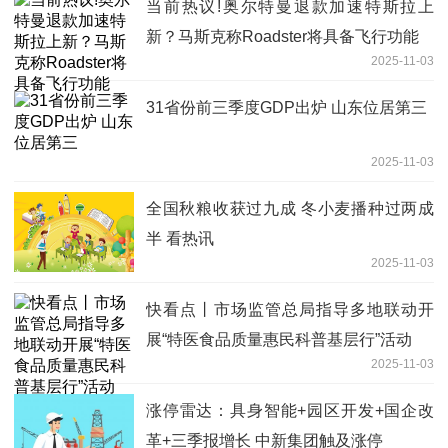
当前热议!奥尔特曼退款加速特斯拉上
新？马斯克称Roadster将具备飞行功能
2025-11-03
31省份前三季度GDP出炉 山东位居第三
2025-11-03
全国秋粮收获过九成 冬小麦播种过两成
半 看热讯
2025-11-03
快看点丨市场监管总局指导多地联动开
展“特医食品质量惠民科普基层行”活动
2025-11-03
涨停雷达：具身智能+园区开发+国企改
革+三季报增长 中新集团触及涨停