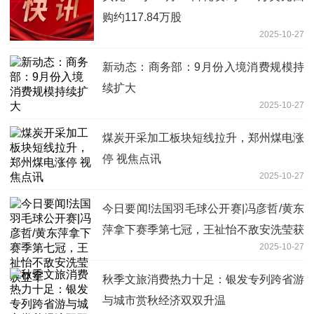
购约117.84万股
2025-10-27
新动态：商务部：9月份入境消费规模持
续扩大
2025-10-27
煤炭开采加工板块短线拉升，郑州煤电涨
停 视焦点讯
2025-10-27
今日要闻!法国羽毛球公开赛|冯彦哲/黄东
萍拿下赛季第七冠，王祉怡不敌安洗莹获
2025-10-27
亚军
秋季文旅消费热力十足：银发专列跨省游
与城市赏秋经济双双升温