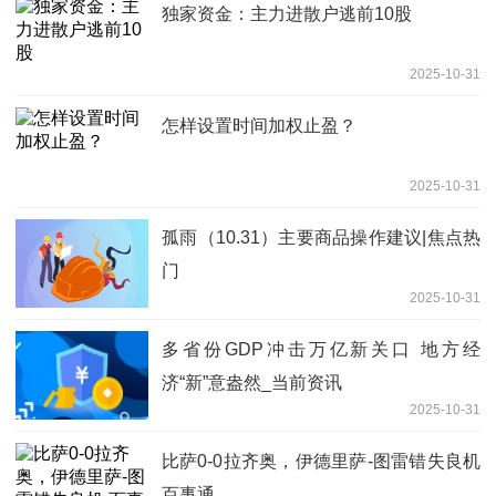
独家资金：主力进散户逃前10股
2025-10-31
怎样设置时间加权止盈？
2025-10-31
孤雨（10.31）主要商品操作建议|焦点热
门
2025-10-31
多省份GDP冲击万亿新关口 地方经
济“新”意盎然_当前资讯
2025-10-31
比萨0-0拉齐奥，伊德里萨-图雷错失良机
百事通