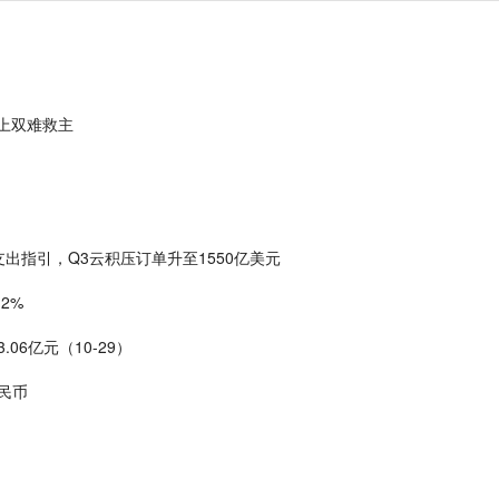
分上双难救主
资本支出指引，Q3云积压订单升至1550亿美元
2%
06亿元（10-29）
民币