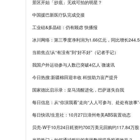
景区开始「抄底」无戏可拍的明星？
中国援巴新医疗队完成交接
工业硅&多晶硅：仍有顾虑 快播报
冰川网络：第三季度净利润为1.66亿元，同比增长244.5
当前焦点!从“有没有”到“好不好”（记者手记）
我国户外运动参与人数已突破4亿人 微速讯
今日热搜:新疆棉田迎丰收 科技助力亩产提升
国家德比启示录：皇马清醒进化，巴萨迷失自我
每日信息：从“你演我看”走向“人人可参与、处处有故事”
每日快讯!生意社：10月27日漳州奇美ABS装置动态
贝壳-W于10月24日耗资约700万美元回购约117.84万股
当前热门：如何通过银行的市场数据提升投资效益？