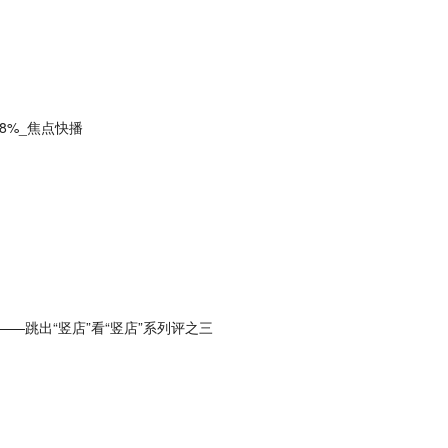
8%_焦点快播
——跳出“竖店”看“竖店”系列评之三