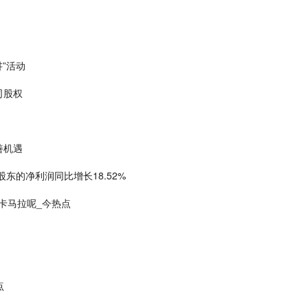
”活动
司股权
善机遇
东的净利润同比增长18.52%
 卡马拉呢_今热点
点