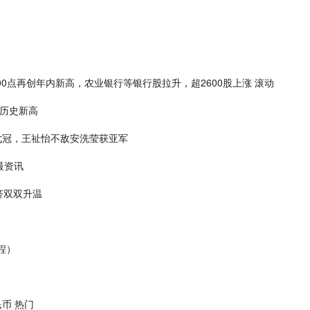
0点再创年内新高，农业银行等银行股拉升，超2600股上涨 滚动
创历史新高
七冠，王祉怡不敌安洗莹获亚军
最资讯
济双双升温
程）
币 热门