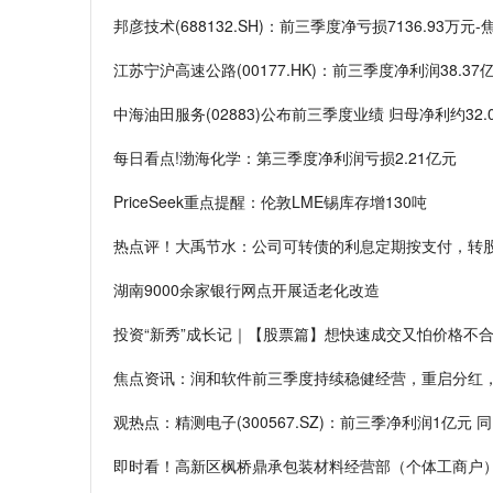
邦彦技术(688132.SH)：前三季度净亏损7136.93万元
江苏宁沪高速公路(00177.HK)：前三季度净利润38.37
中海油田服务(02883)公布前三季度业绩 归母净利约32.0
每日看点!渤海化学：第三季度净利润亏损2.21亿元
PriceSeek重点提醒：伦敦LME锡库存增130吨
热点评！大禹节水：公司可转债的利息定期按支付，转
湖南9000余家银行网点开展适老化改造
投资“新秀”成长记｜【股票篇】想快速成交又怕价格不合
焦点资讯：润和软件前三季度持续稳健经营，重启分红
观热点：精测电子(300567.SZ)：前三季净利润1亿元 同
即时看！高新区枫桥鼎承包装材料经营部（个体工商户）