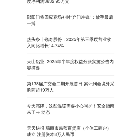
度净利润3632.95万元
邵阳门将回应赛场补时“弃门冲锋”：放手最后
一搏
热头条丨锐奇股份：2025年第三季度营业收
入同比增长14.74%
天山铝业: 2025年半年度权益分派实施公告内
容摘要
第138届广交会二期开展首日 累计到会境外采
购商超19万人
今天霜降，这些温暖需要小心呵护！安全指南
来了→ 动态
天天快报!瑞丽市懿蓝百货店（个体工商户）
成立 注册资本8万人民币