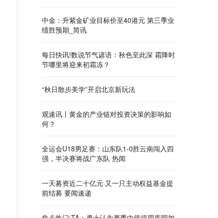
中金：升紫金矿业目标价至40港元 第三季业
绩胜预期_简讯
每日快讯!数说节气谚语：秋色至此深 霜降时
节哪里将迎来初霜冻？
“秋日散步美学”开启北京新玩法
观速讯丨黄金的产业链对投资决策的影响如
何？
全运会U18男足赛：山东队1-0胜云南闯入四
强，半决赛将战广东队 热闻
一天募资近二十亿元 又一只主动权益基金提
前结募 要闻速递
焦点热门:TA：勇士认为赛季中值得用库明加