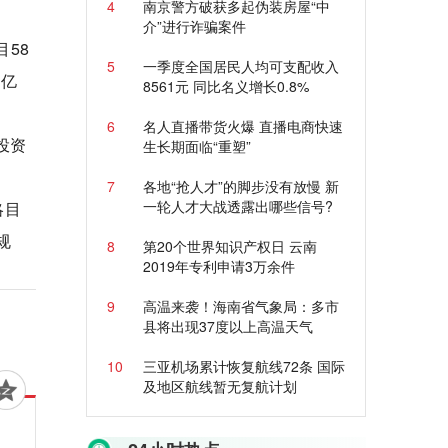
4
南京警方破获多起伪装房屋“中
介”进行诈骗案件
58
5
一季度全国居民人均可支配收入
0亿
8561元 同比名义增长0.8%
6
名人直播带货火爆 直播电商快速
投资
生长期面临“重塑”
7
各地“抢人才”的脚步没有放慢 新
一轮人才大战透露出哪些信号?
略目
规
8
第20个世界知识产权日 云南
2019年专利申请3万余件
9
高温来袭！海南省气象局：多市
县将出现37度以上高温天气
10
三亚机场累计恢复航线72条 国际
及地区航线暂无复航计划