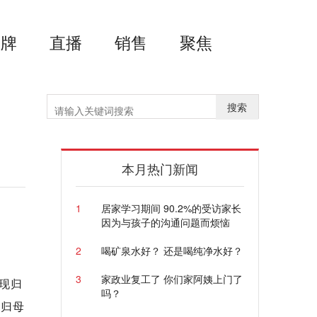
品牌
直播
销售
聚焦
搜索
元
本月热门新闻
1
居家学习期间 90.2%的受访家长
因为与孩子的沟通问题而烦恼
2
喝矿泉水好？ 还是喝纯净水好？
3
家政业复工了 你们家阿姨上门了
实现归
吗？
司归母