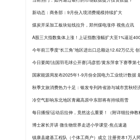
新动态：商务部：9月份入境消费规模持续扩大
煤炭开采加工板块短线拉升，郑州煤电涨停 视焦点讯
A股三大指数集体上涨！上证指数涨幅扩大至1%逼近400
今年前三季度“长三角”地区进出口总额达12.62万亿元 
今日要闻!法国羽毛球公开赛|冯彦哲/黄东萍拿下赛季第
国家能源局发布2025年1-9月份全国电力工业统计数据 
秋季文旅消费热力十足：银发专列跨省游与城市赏秋经
冷空气影响东北地区青藏高原中东部将有持续雨雪
每日播报!运动后拉伸，竟然这么重要！（附详细拉伸教
博士家长开讲 微生物世界走进小学课堂-焦点速递
镇康县建基工程队（个体工商户）成立 注册资本1万人民