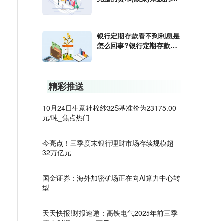
算公式是什么?
银行定期存款看不到利息是
怎么回事?银行定期存款利
息怎样算?
精彩推送
10月24日生意社棉纱32S基准价为23175.00
元/吨_焦点热门
今亮点！三季度末银行理财市场存续规模超
32万亿元
国金证券：海外加密矿场正在向AI算力中心转
型
天天快报!财报速递：高铁电气2025年前三季