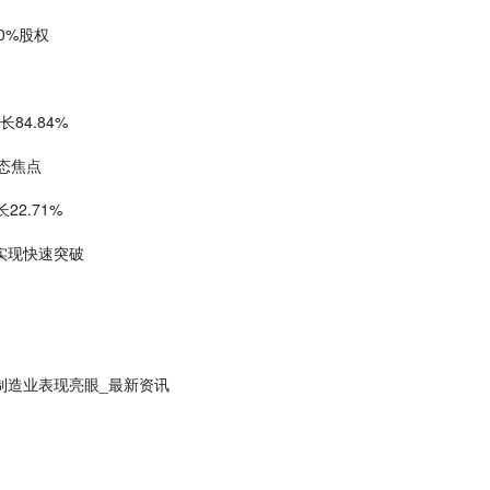
0%股权
长84.84%
态焦点
2.71%
道实现快速突破
制造业表现亮眼_最新资讯