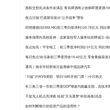
股权交割先决条件未满足 青岛啤酒终止收购即墨黄酒10
焦点日报:巴基斯坦发出“公开战争”警告
药明康德(02359.HK)前三季归母净利120.76亿元 同比增
服务保障向高校延伸，这家退役军人服务站挂牌成立-动
焦点短讯！平安电工：前三季度净利润2.01亿元 同比增长2
每日焦点!欢乐家前三季度营收10.42亿元 零食量贩渠
通讯丨南非年轻群体日益青睐中国品牌汽车
“川超”泸州VS资阳，明日16时开抢门票！|今日热文
长三角三省一市前三季度GDP增速均跑赢全国，高技术
千架无人机点亮津夜 绘就“天马逐梦”科技画卷|讯息
如何判断银行的投资产品的适用性？