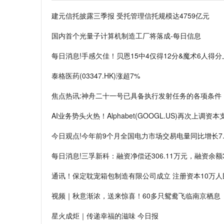
建元信托披露三季报 受托管理信托规模达4759亿元
国内首个光量子计算机制造工厂将落成-每日信息
每日消息!手感欠佳！贝恩15中4仅得12分&魔术6人得
泰格医药(03347.HK)涨超7%
焦点热讯:神舟二十一号已具备执行发射任务的各项条件
AI业务势头火热！Alphabet(GOOGL.US)再次上调
今日观点!今年前9个月全国电力市场交易电量同比增长7.
每日消息!三孚新科：融资净偿还306.11万元，融资余额3.
通讯！保定耽宠箱包制造有限公司成立 注册资本10万人
视频｜秋意渐浓，送来惊喜！60多只鸳鸯飞临南京栖息
星火成炬｜传递幸福的滋味 今日报