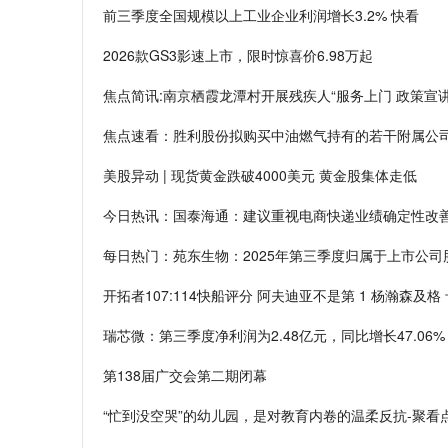
前三季度全国规模以上工业企业利润增长3.2% 快看
2026款GS3影速上市，限时惊喜价6.98万起
焦点简讯:南京栖霞龙潭村开展残疾人“服务上门 政策宣讲
焦点速看：胜利股份拟购买中油燃气持有的若干附属公
美股异动 | 现货黄金跌破4000美元 黄金股集体走低
今日热讯：国泰海通：建议重视电商快递业绩确定性改
每日热门：苑东生物：2025年第三季度归属于上市公司股
开拓者107:114快船评分 阿夫迪亚不是第 1 杨瀚森及格
瑞芯微：第三季度净利润为2.48亿元，同比增长47.06%
第138届广交会第二期闭幕
“忙到没空哭”的幼儿园，是对教育内卷的温柔反抗-聚看