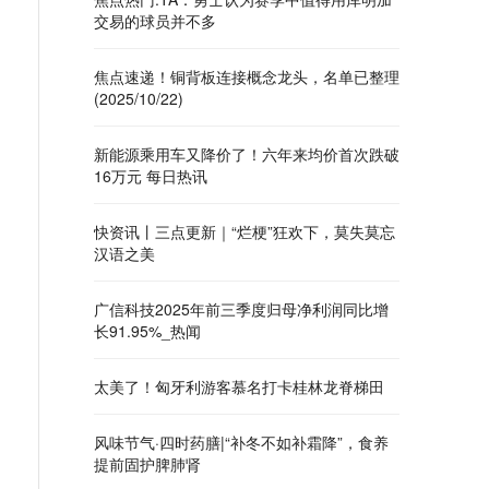
交易的球员并不多
焦点速递！铜背板连接概念龙头，名单已整理
(2025/10/22)
新能源乘用车又降价了！六年来均价首次跌破
16万元 每日热讯
快资讯丨三点更新｜“烂梗”狂欢下，莫失莫忘
汉语之美
广信科技2025年前三季度归母净利润同比增
长91.95%_热闻
太美了！匈牙利游客慕名打卡桂林龙脊梯田
风味节气·四时药膳|“补冬不如补霜降”，食养
提前固护脾肺肾