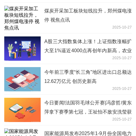
煤炭开采加工板块短线拉升，郑州煤电涨
停 视焦点讯
2025-10-27
A股三大指数集体上涨！上证指数涨幅扩
大至1%逼近4000点再创年内新高，农业
2025-10-27
银行等银行股拉升，超2600股上涨 滚动
今年前三季度“长三角”地区进出口总额达
12.62万亿元 创历史新高
2025-10-27
今日要闻!法国羽毛球公开赛|冯彦哲/黄东
萍拿下赛季第七冠，王祉怡不敌安洗莹获
2025-10-27
亚军
国家能源局发布2025年1-9月份全国电力