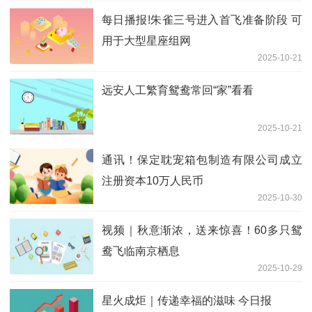
每日播报!朱雀三号进入首飞准备阶段 可
用于大型星座组网
2025-10-21
远安人工繁育鸳鸯常回“家”看看
2025-10-21
通讯！保定耽宠箱包制造有限公司成立
注册资本10万人民币
2025-10-30
视频｜秋意渐浓，送来惊喜！60多只鸳
鸯飞临南京栖息
2025-10-29
星火成炬｜传递幸福的滋味 今日报