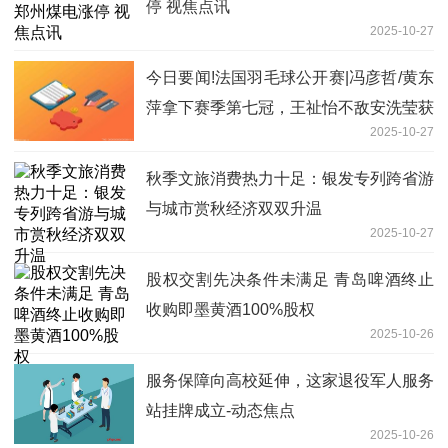
停 视焦点讯
2025-10-27
今日要闻!法国羽毛球公开赛|冯彦哲/黄东
萍拿下赛季第七冠，王祉怡不敌安洗莹获
2025-10-27
亚军
秋季文旅消费热力十足：银发专列跨省游
与城市赏秋经济双双升温
2025-10-27
股权交割先决条件未满足 青岛啤酒终止
收购即墨黄酒100%股权
2025-10-26
服务保障向高校延伸，这家退役军人服务
站挂牌成立-动态焦点
2025-10-26