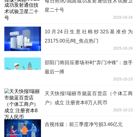
每日热讯!我国成功发射通信技术试验卫
星二十号
2025-10-24
10月24日生意社棉纱32S基准价为
23175.00元/吨_焦点热门
2025-10-24
邵阳门将回应赛场补时“弃门冲锋”：放手
最后一搏
2025-10-23
天天快报!瑞丽市懿蓝百货店（个体工商
户）成立 注册资本8万人民币
2025-10-23
吉视传媒：前三季度净亏损3.46亿元