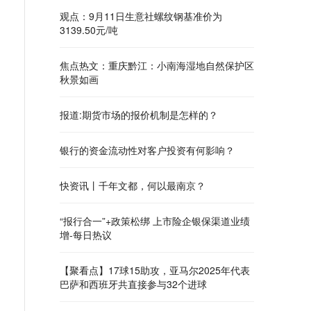
观点：9月11日生意社螺纹钢基准价为
3139.50元/吨
焦点热文：重庆黔江：小南海湿地自然保护区
秋景如画
报道:期货市场的报价机制是怎样的？
银行的资金流动性对客户投资有何影响？
快资讯丨千年文都，何以最南京？
“报行合一”+政策松绑 上市险企银保渠道业绩
增-每日热议
【聚看点】17球15助攻，亚马尔2025年代表
巴萨和西班牙共直接参与32个进球