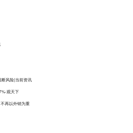
息
断风险|当前资讯
7%-观天下
化”，不再以外销为重