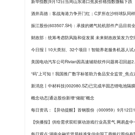
新华指数|9月12日当周山东港口焦炭价格指数微幅下跌
酒井高德：客战海港力争开门红；C罗所在沙特球队同样
振江股份(603507.SH)：承接的燃气轮机部件产品目前
财政部：统筹考虑防风险和促发展 未来财政政策发力空
今日报丨10大类别、32个项目！智能养老服务机器人试
美国电动汽车公司Rivian因高速辅助软件问题将召回超2
“码”上可知！我国推广数字标签助力食品安全监管_焦点
新消息丨中材科技(002080.SZ)已完成半固态锂电池
概念动态|通达股份新增“储能”概念
每日资讯：【异动提醒】首钢股份（000959）9月12日1
【快播报】供给需求双旺驱动游戏行业高景气 网易盘中
每日观点:湖南金融监管局核准朱佳中国工商银行股份有