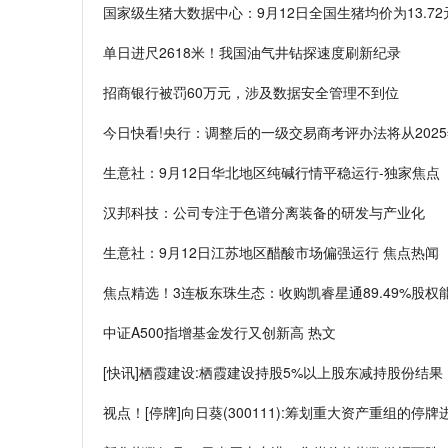
国家级生猪大数据中心：9月12日全国生猪均价为13.72
单日进尺2618米！我国油气井钻探速度刷新纪录
招商银行被罚60万元，涉及数据安全管理不到位
今日快看!央行：调整后的一级交易商考评办法将从202
生意社：9月12日华北地区纯碱行情平稳运行-独家焦点
汉邦科技：公司专注于色谱分离装备的研发与产业化
生意社：9月12日江苏地区醋酸市场偏强运行 焦点热闻
焦点精选！3连板东珠生态：收购凯睿星通89.49%股
中证A500指增基金发行又创新高 热文
[快讯]栖霞建设:栖霞建设持股5%以上股东减持股份结果
视点！[停牌]向日葵(300111):筹划重大资产重组的停