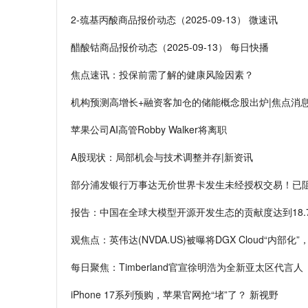
2-巯基丙酸商品报价动态（2025-09-13） 微速讯
醋酸钴商品报价动态（2025-09-13） 每日快播
焦点速讯：投保前需了解的健康风险因素？
机构预测高增长+融资客加仓的储能概念股出炉|焦点消
苹果公司AI高管Robby Walker将离职
A股现状：局部机会与技术调整并存|新资讯
部分浦发银行万事达无价世界卡发生未经授权交易！已阻
报告：中国在全球大模型开源开发生态的贡献度达到18.
观焦点：英伟达(NVDA.US)被曝将DGX Cloud“内部
每日聚焦：Timberland官宣徐明浩为全新亚太区代言人
iPhone 17系列预购，苹果官网抢“堵”了？ 新视野