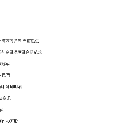
确方向发展 当前热点
新与金融深度融合新范式
取冠军
人民币
激励计划 即时看
快资讯
位
回购170万股