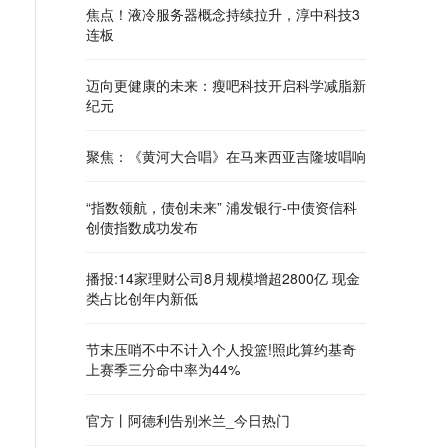
焦点！液冷服务器概念持续拉升，淳中科技3
连板
迈向更健康的未来：瘦吧科技开启科学减脂新
纪元
聚焦：《黄河大合唱》在马来西亚吉隆坡唱响
“指数领航，债创未来” 浦发银行-中债资信科
创债指数成功发布
播报:14家理财公司8月规模增超2800亿 现金
类占比创年内新低
节末压哨不中不计入个人投篮!照此算约基奇
上赛季三分命中率为44%
官方丨阿德利告别米兰_今日热门