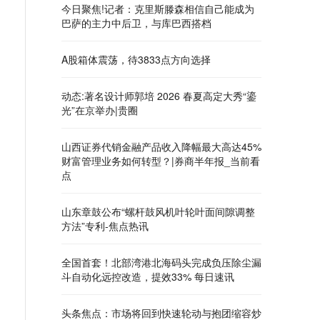
今日聚焦!记者：克里斯滕森相信自己能成为
巴萨的主力中后卫，与库巴西搭档
A股箱体震荡，待3833点方向选择
动态:著名设计师郭培 2026 春夏高定大秀“鎏
光”在京举办|贵圈
山西证券代销金融产品收入降幅最大高达45%
财富管理业务如何转型？|券商半年报_当前看
点
山东章鼓公布“螺杆鼓风机叶轮叶面间隙调整
方法”专利-焦点热讯
全国首套！北部湾港北海码头完成负压除尘漏
斗自动化远控改造，提效33% 每日速讯
头条焦点：市场将回到快速轮动与抱团缩容炒