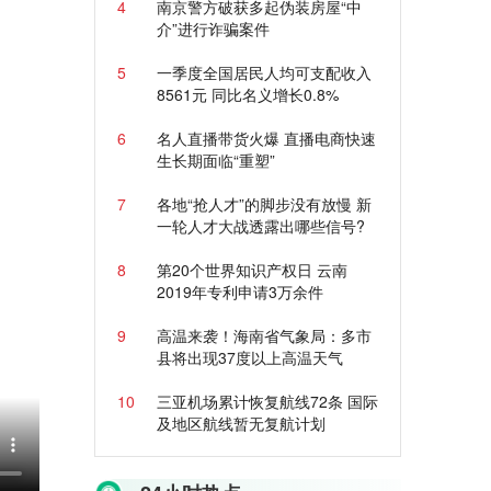
4
南京警方破获多起伪装房屋“中
介”进行诈骗案件
5
一季度全国居民人均可支配收入
8561元 同比名义增长0.8%
6
名人直播带货火爆 直播电商快速
生长期面临“重塑”
7
各地“抢人才”的脚步没有放慢 新
一轮人才大战透露出哪些信号?
8
第20个世界知识产权日 云南
2019年专利申请3万余件
9
高温来袭！海南省气象局：多市
县将出现37度以上高温天气
10
三亚机场累计恢复航线72条 国际
及地区航线暂无复航计划