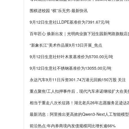
围棋进校园 “棋”乐无穷-最新快讯
9月12日生意社LLDPE基准价为7391.67元/吨
百年匠心 焕新出发｜光明肉业旗下冠生园新闸路旗舰店
“新象长江”美术作品展9月13日开展_焦点
9月12日生意社针叶木浆基准价为5700.00元/吨
9月12日生意社不锈钢基准价为13055.00元/吨
永达汽车9月11日斥资301.74万港元回购150万股 关注
重点聚焦!工人扣押事件后，现代汽车承诺继续扩大在美
相当于重走八次长征路！湖北老兵26年志愿服务足迹达2
最新消息：阿里推出更高效的Qwen3-Next人工智能模型
前沿热点:年内券商境内发债规模同比增长逾66%