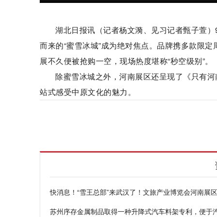
湖北日报讯（记者杨文漪、见习记者甄子萱）9
而来的“蜜雪冰城”成为绝对焦点。品牌携多款限
展不久便被抢购一空，现场热度堪称“秒空级别”。
除蜜雪冰城之外，河南展区还呈现了《只有河
站式感受中原文化的魅力。
周边
河南
博览会
展区
蜜雪冰城
快消息！“雪王总部”来武汉了！文旅产业博览会河南展区
苏州序存金属制品取得一种升降式汽车料架专利，便于汽