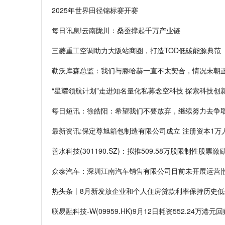
2025年世界田径锦标赛开赛
每日讯息!云南陇川：桑蚕撑起千万产业链
三菱重工空调助力大阪站商圈，打造TOD低碳能源典范
勒沃库森总监：我们与滕哈赫一直不太契合，情况未朝正
“星耀领航计划”走进知名量化私募念空科技 探索科技创
每日短讯：徐皓阳：希望我们不要放弃，继续努力去争
最新资讯:保定尊旭箱包制造有限公司成立 注册资本1万
善水科技(301190.SZ)：拟推509.58万股限制性股票
众泰汽车：深圳江南汽车销售有限公司目前未开展运营|
热头条丨8月新发放企业和个人住房贷款利率保持历史低
联易融科技-W(09959.HK)9月12日耗资552.24万港元