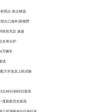
有弱点-焦点精选
全部出口海外|新视野
间依然充足 速递
点名单出炉
.4万辆车
速读
隔膜配方开发及上机试验
3点46分创60日新高
一度刷新历史新高
限公司湖南省分行副行长