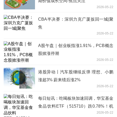
期价值成长空间-焦点关注
2026-05-22
CBA半决赛：深圳力克广厦扳回一城|聚
焦
2026-05-22
A股午盘｜创业板指涨1.91%，PCB概念
股掀涨停潮
2026-05-22
港股异动丨汽车股继续反弹 理想、小鹏
涨超3% 蔚来绩后涨2%
2026-05-22
每日短讯：吃喝板块加速回调，华宝基金
食品饮料ETF（515710）跌0.78%！机
2026-05-22
构喊话：龙头公司低基数下或迎触底回升