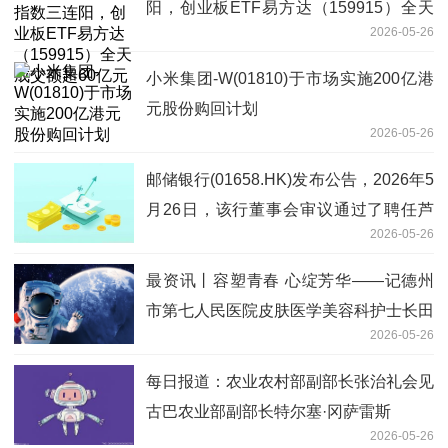
阳，创业板ETF易方达（159915）全天
2026-05-26
成交额超60亿元
小米集团-W(01810)于市场实施200亿港
元股份购回计划
2026-05-26
邮储银行(01658.HK)发布公告，2026年5
月26日，该行董事会审议通过了聘任芦
2026-05-26
苇先生为该行首席合规官的议案
最资讯丨容塑青春 心绽芳华——记德州
市第七人民医院皮肤医学美容科护士长田
2026-05-26
晓夏
每日报道：农业农村部副部长张治礼会见
古巴农业部副部长特尔塞·冈萨雷斯
2026-05-26