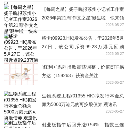
【每周之星】扬子晚报苏州小记者工作室
2026年第21周“作文之星”诞生啦，快来领
2026-05-27
奖~
移卡(09923.HK)发布公告，于2026年5月
27日，该公司斥资99.23万港元回购
2026-05-27
17.08万股 报道
“红利+”系列指数震荡调整，价值ETF易
方达（159263）获资金关注
2026-05-27
生物系统工程(01355.HK)拟发行本金总
额为5000万港元的可换股债券 观速讯
2026-05-27
创业板指午后回升涨0.54%，指数三连