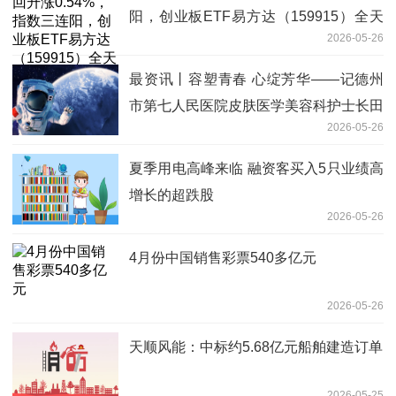
阳，创业板ETF易方达（159915）全天
2026-05-26
成交额超60亿元
最资讯丨容塑青春 心绽芳华——记德州
市第七人民医院皮肤医学美容科护士长田
2026-05-26
晓夏
夏季用电高峰来临 融资客买入5只业绩高
增长的超跌股
2026-05-26
4月份中国销售彩票540多亿元
2026-05-26
天顺风能：中标约5.68亿元船舶建造订单
2026-05-25