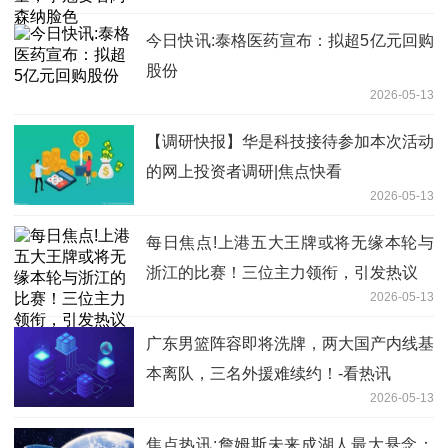
今日快讯:泰格医药宣布：拟超5亿元回购
股份
2026-05-13
【调研快报】华是科技接待参加本次活动
的网上投资者调研|焦点快看
2026-05-13
每日焦点!上港五大王牌或将无缘本轮与
浙江的比赛！三位主力领衔，引发热议
2026-05-13
广东男篮阵容即将洗牌，两大国产内线基
本离队，三名外援难续约！-看热讯
2026-05-13
焦点热讯:詹姆斯未来成湖人最大悬念：