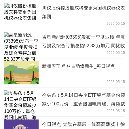
川仪股份控股股东将变更为国机仪器仪表
集团
2026-05-15
吉星新能源(03395)发布一季度业绩 年度
亏损及综合亏损总额52.33万加元 同比收
2026-05-15
窄85.37%
新疆库车:龟兹古韵焕新生_每日视点
2026-05-15
今头条！5月14日央企ETF银华基金份额
减少100万份，重仓股国电南瑞、海康威
2026-05-15
视、招商银行
今日观点!党旗在基层一线高高飘扬丨徐