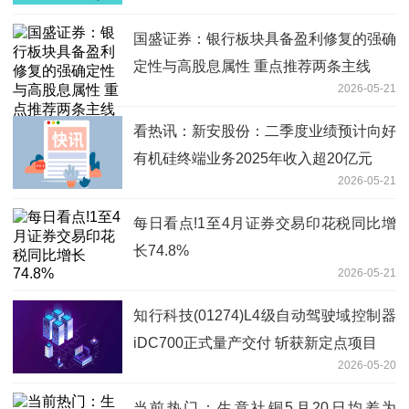
27.9% 公司AI策略稳步推进
国盛证券：银行板块具备盈利修复的强确
定性与高股息属性 重点推荐两条主线
2026-05-21
看热讯：新安股份：二季度业绩预计向好
有机硅终端业务2025年收入超20亿元
2026-05-21
每日看点!1至4月证券交易印花税同比增
长74.8%
2026-05-21
知行科技(01274)L4级自动驾驶域控制器
iDC700正式量产交付 斩获新定点项目
2026-05-20
当前热门：生意社铜5月20日均差为