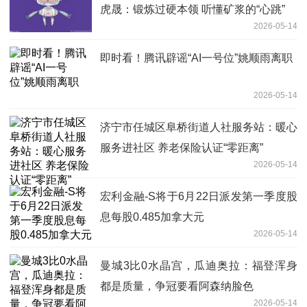
虎晟：锻炼过硬本领 听懂矿浆的“心跳”
2026-05-14
即时看！腾讯辟谣“AI一号位”姚顺雨离职
2026-05-14
济宁市任城区阜桥街道人社服务站：暖心
服务进社区 养老保险认证“零距离”
2026-05-14
宏利金融-S将于6月22日派发第一季度股
息每股0.485加拿大元
2026-05-14
曼城3比0水晶宫，瓜迪奥拉：福登浑身
都是质量，争冠要看阿森纳脸色
2026-05-14