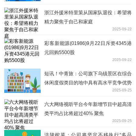
浙江外援米特里策从国家队退役：希望将
精力聚焦于自己和家庭
2025-09-22
彩客新能源(01986)9月22日斥资4345港
元回购5500股
2025-09-22
短讯！中青旅：公司旗下乌镇景区在综合
休闲度假类目的地中具有高水平竞争优势
2025-09-25
六大网络视听平台今年新增节目中超高清
类平均占比将超过40% 聚焦
2025-09-25
涪陵榨菜：公司将坚定不移执行“多品