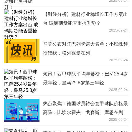
2025-09-24
【财经分析】建材行业稳增长工作方案出
台 玻璃期货能否重拾升势？
2025-09-24
马竞公布对阵巴列卡诺大名单：小蜘蛛领
衔锋线，格列兹曼在列
2025-09-24
短讯！西甲球队平均年龄榜：巴萨25.4岁
最年轻，皇马25.8岁第三年轻
2025-09-24
热点聚焦：德国球员转会意甲球队价格最
高阵：比埃尔霍夫、戈森斯、库恩在列
2025-09-24