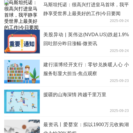
马斯坦托诺：很高兴打进皇马首球，我平
静享受世界上最美好的工作|今日要闻
2025-09-24
美股异动 | 英伟达(NVDA.US)跌超1.9%
回吐部分昨日涨幅-微资讯
2025-09-24
建行淄博经开支行：零钞兑换暖人心 小
服务彰显大担当-焦点观察
2025-09-23
援疆的山海深情 跨越千里万里
2025-09-23
最资讯丨爱婴室：拟以1900万元收购湖