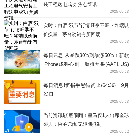
装工程送电成功 焦点简讯
2025-09-23
实时：白酒“双节”行情旺季不旺？终端以
价换量，茅台动销有所回暖
2025-09-23
每日讯息!从暴跌30%到暴涨50%！新款
iPhone成强心剂，助推苹果(AAPL.US)
2025-09-23
股价大逆转
每日消息!恒指牛熊街货比(64:36)︱9月
23日
2025-09-23
当前资讯!彻底闹翻！皇马仅1人出席金球
盛典：佛爷记仇 无限期抵制
2025-09-22