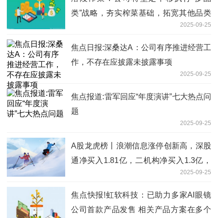
类”战略，夯实榨菜基础，拓宽其他品类
2025-09-25
增长线
焦点日报:深桑达A：公司有序推进经营工
作，不存在应披露未披露事项
2025-09-25
焦点报道:雷军回应“年度演讲”七大热点问
题
2025-09-25
A股龙虎榜丨浪潮信息涨停创新高，深股
通净买入1.81亿，二机构净买入1.3亿，
2025-09-25
游资曲江池净买入1.52亿，上榜席位净买
6.86亿
焦点快报!虹软科技：已助力多家AI眼镜
公司首款产品发售 相关产品方案在多个