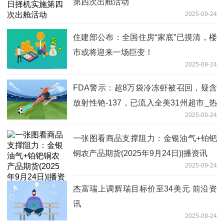
第四次出舱活动
2025-09-24
住建部公布：全国住房“家底”已摸清，楼
市或将迎来一场巨变！
2025-09-24
FDA警示：超8万袋冷冻虾被召回，疑含
放射性铯-137，已流入全美31州超市_热
2025-09-24
点
一张图看商品支撑阻力：金银油气+铂钯
铜农产品期货(2025年9月24日)|播资讯
2025-09-24
杰富瑞上调辉瑞目标价至34美元 前沿资
讯
2025-09-24