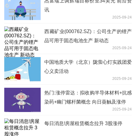
杰富瑞上调辉瑞目标价至34美元 前沿资
讯
2025-09-24
西藏矿业(000762.SZ)：公司生产的锂产
品可用于固态电池生产 新动态
2025-09-24
中国地质大学（北京）陇萤心灯实践团爱
心义卖活动
2025-09-24
热门:涨停雷达：拟收购半导体材料+抗感
染药+幽门螺杆菌概念 向日葵触及涨停
2025-09-24
每日消息!房屋租赁概念拉升 3股涨停