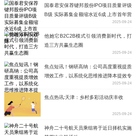
国泰君安保荐键邦股份IPO项目质量评级
B级 实际募集金额缩水近6成 上市首年营
2025-09-24
收净利润双降
他她它B2C2B模式引领消费新时代，打
造三方共赢生态圈
2025-09-24
焦点短讯！钢研高纳：公司高度重视提质
增效工作，以系统化思维推进降本提效专
2025-09-24
项行动
焦点热讯:天津：乡村多彩活动庆丰收
2025-09-24
神舟二十号航天员乘组将于近日择机实施