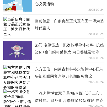
心义卖活动
2025-09-24
当前信息：白象食品正式宣布王一博为品
牌代言人
2025-09-24
热门:涨停雷达：拟收购半导体材料+抗感
染药+幽门螺杆菌概念 向日葵触及涨停
2025-09-24
东方国信：内蒙古和林格尔智算中心已与
头部互联网客户签订长期服务协议
2025-09-24
一汽奔腾悦意双子星“畅享版”低价上市，
借续航、价格组合拳攻坚转型难题 焦点
2025-09-24