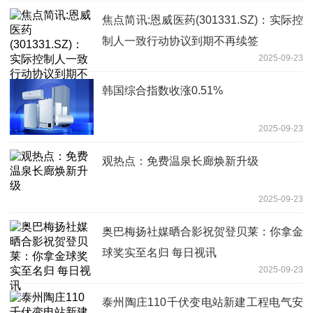
焦点简讯:恩威医药(301331.SZ)：实际控
制人一致行动协议到期不再续签
2025-09-23
韩国综合指数收涨0.51%
2025-09-23
观热点：免费温泉长廊焕新升级
2025-09-23
奥巴梅扬社媒晒合影祝贺登贝莱：你拿金
球奖实至名归 每日视讯
2025-09-23
泰州陶庄110千伏变电站新建工程电气安