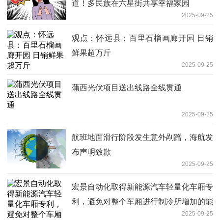
道！多民族在六星街共享幸福家园
2025-09-25
观点：怀远县：百里石榴画廊开园 日销
鲜果超万斤
2025-09-25
蒲西光伏项目送出线路全线贯通
2025-09-25
航班地面滑行阶段发生意外剐蹭，海航发
布声明致歉
2025-09-25
宏景自动化取得新能源汽车轻量化车厢专
利，避免对整个车厢进行制冷所增加的能
2025-09-25
耗|今日关注