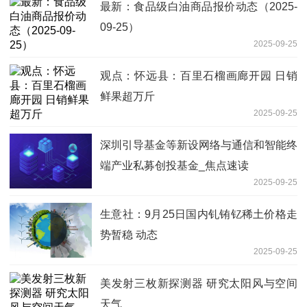
最新：食品级白油商品报价动态（2025-
09-25）
2025-09-25
观点：怀远县：百里石榴画廊开园 日销
鲜果超万斤
2025-09-25
深圳引导基金等新设网络与通信和智能终
端产业私募创投基金_焦点速读
2025-09-25
生意社：9月25日国内钆铕钇稀土价格走
势暂稳 动态
2025-09-25
美发射三枚新探测器 研究太阳风与空间
天气