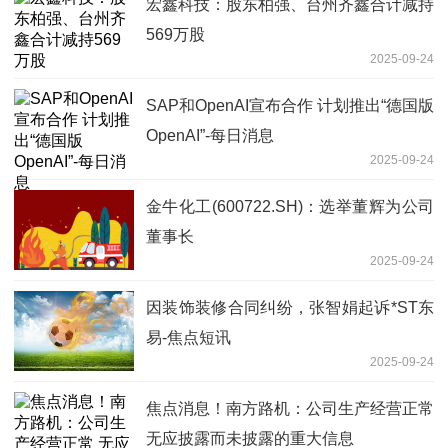
宏鑫科技：股东柏强、台州齐鑫合计减持
569万股
2025-09-24
SAP和OpenAI宣布合作 计划推出“德国版
OpenAI”-每日消息
2025-09-24
金牛化工(600722.SH)：选举董辉为公司
董事长
2025-09-24
因装饰装修合同纠纷，张智娟起诉*ST东
易-焦点短讯
2025-09-24
焦点消息！南方路机：公司生产经营正常
无应披露而未披露的重大信息