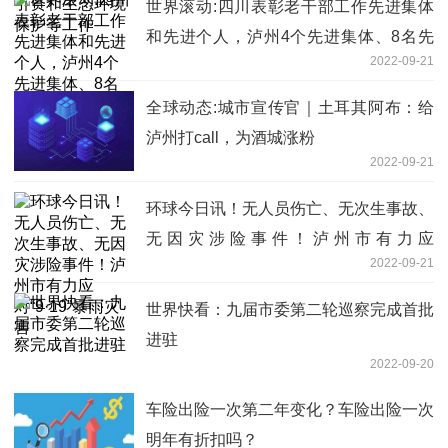
世界滚动:四川表彰老干部工作先进集体
和先进个人，泸州4个先进集体、8名先
2022-09-21
进个人受表彰
全球动态:城市宣传官｜土耳其阿布：给
泸州打call，为酒城涨粉
2022-09-21
环球今日讯！无人员伤亡、无次生事故、
无因灾涉险事件！泸州市有力应
2022-09-21
对“9·19”暴雨灾害
世界快看：九届市委第二轮巡察完成首批
进驻
2022-09-20
车险出险一次第二年变化？车险出险一次
明年有折扣吗？