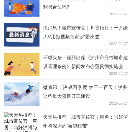
利息合法吗?
2022-09-27
快消息！城市宣传官｜川香秋月：千万级
大V用短视频把家乡“带出去”
2022-09-27
环球头条：鞠丽出席《泸州市海绵城市建
设管理条例》新闻发布会暨贯彻实施会
2022-09-27
微资讯！决战四季度 大干一百天｜泸州
这些重大项目开工建设
2022-09-27
天天热推荐：城市宣传官｜唐勇：当好泸
州与深圳的“桥梁纽带”