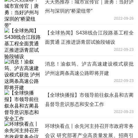
天天热推荐：城市宣传官｜唐勇：当好泸
州与深圳的“桥梁纽带”
2022-09-26
【全球热闻】S438线合江段路基工程全
面贯通 正推进沥青层试验段铺设
2022-09-23
消息！渝叙筠、泸古高速建设模式获批
泸州这两条高速公路即将开建
2022-09-23
【全球快播报】市领导前往叙永县和古蔺
县督导意识形态和安全工作
2022-09-23
环球快看点丨余先河主持召开市政府常务
会议 研究部署产业高质量发展、招商引