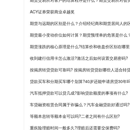
期货交易所对客户的结算程序是什么？期货交易所对会
ACY证券荣获商业卓越奖
期货与远期的区别是什么？介绍经纪商和期货居间人的
期货最小变动价位如何计算？期货预埋单的危害是什么
期货涨跌的核心原理是什么?结算价和收盘价区别在哪里
收到建行信用卡怎么激活?激活之后如何设置交易密码?
按揭房转贷贷款可靠吗? 按揭房转贷贷款哪些人适合转贷
贷款买车和分期买车哪个划算?40岁还能申请房贷30年
汽车抵押贷款可以贷几成?影响贷款额度的事项有什么?
车贷融资租赁合同属于诈骗么？汽车金融贷款好通过吗?
等额本息转等额本金可以吗?二者之间有什么区别?
重疾险理赔时间一般多久?理赔后还需要交保费吗?