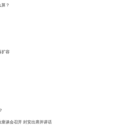
么算？
再扩容
？
座谈会召开 封安出席并讲话