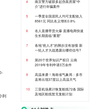
4
南京警方破获多起伪装房屋“中
介”进行诈骗案件
5
一季度全国居民人均可支配收入
8561元 同比名义增长0.8%
6
名人直播带货火爆 直播电商快速
生长期面临“重塑”
7
各地“抢人才”的脚步没有放慢 新
一轮人才大战透露出哪些信号?
8
第20个世界知识产权日 云南
2019年专利申请3万余件
-
9
高温来袭！海南省气象局：多市
县将出现37度以上高温天气
10
三亚机场累计恢复航线72条 国际
及地区航线暂无复航计划
小到