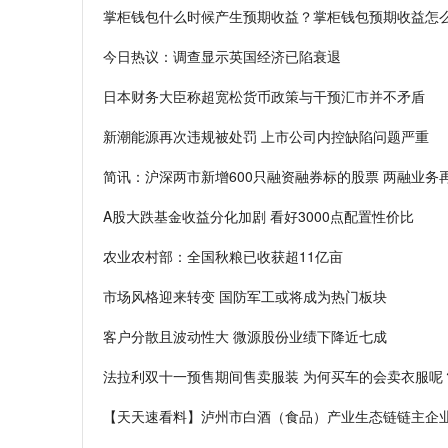
掌柜钱包什么时候产生预期收益？掌柜钱包预期收益怎
今日热议：调查显示英国经济已陷衰退
日本财务大臣称超宽松货币政策与干预汇市并不矛盾
新潮能源再次违规被处罚 上市公司内控缺陷问题严重
简讯：沪深两市新增600只融资融券标的股票 两融业务
A股大跌基金收益分化加剧 看好3000点配置性价比
农业农村部：全国秋粮已收获超11亿亩
市场风格迎来转变 国防军工或将成为热门板块
客户分散且波动性大 微源股份业绩下降近七成
法拉利双十一预售期间售卖服装 为何买车的会卖衣服呢
【天天速看料】泸州市白酒（食品）产业生态链链主企业