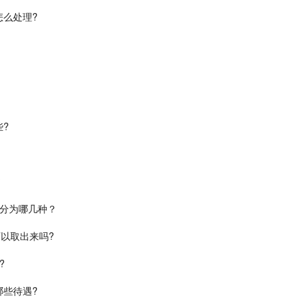
么处理?
?
?
要分为哪几种？
以取出来吗?
?
些待遇?